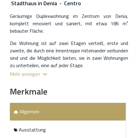
Stadthaus
in
Denia - Centro
Geräumige Duplexwohnung im Zentrum von Denia,
komplett renoviert und saniert, mit etwa 186 m²
bebauter Fläche.
Die Wohnung ist auf zwei Etagen verteilt, erste und
zweite, die durch eine Innentreppe miteinander verbunden
sind und die Möglichkeit bieten, sie in zwei Wohnungen
zu unterteilen, eine auf jeder Etage.
Mehr anzeigen
Im Erdgeschoss gibt es drei Schlafzimmer, ein
Badezimmer und eine komplett ausgestattete Küche,
Merkmale
während die obere Etage über ein viertes Schlafzimmer,
ein Badezimmer, ein großes Wohnzimmer mit
integrierter, voll ausgestatteter Küche und einen
Allgemein
schönen Innenhof verfügt, der reichlich natürliches Licht
bietet und der ideale Ort zum Entspannen und
Abschalten ist.
Ausstattung