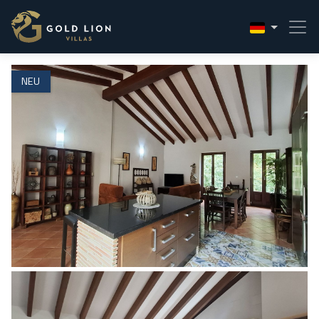
1 / 21
NEU