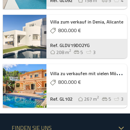
Ref. GL092
158 m
5
4
Villa zum verkauf in Denia, Alicante
800.000 €
Ref. GLDV19DO2YG
2
208 m
5
3
V
illa zu verkaufen mit vielen Möglichkeiten ...
800.000 €
2
Ref. GL102
267 m
5
3
FINDEN SIE UNS