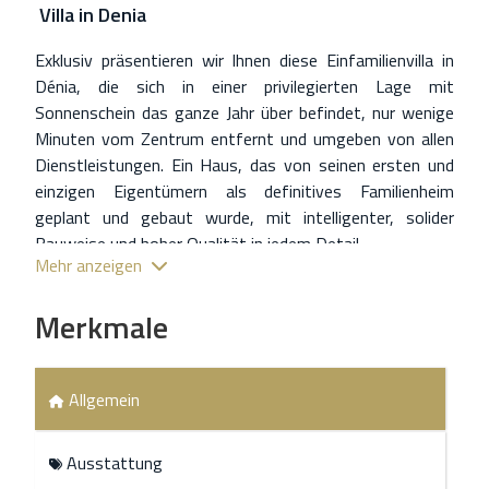
Villa
in
Denia
Exklusiv präsentieren wir Ihnen diese Einfamilienvilla in
Dénia, die sich in einer privilegierten Lage mit
Sonnenschein das ganze Jahr über befindet, nur wenige
Minuten vom Zentrum entfernt und umgeben von allen
Dienstleistungen. Ein Haus, das von seinen ersten und
einzigen Eigentümern als definitives Familienheim
geplant und gebaut wurde, mit intelligenter, solider
Bauweise und hoher Qualität in jedem Detail.
Mehr anzeigen
Das Wohnhaus zeichnet sich durch seine
außergewöhnlich geräumigen und komfortablen Räume
Merkmale
im Alltag aus. Es steht auf einem flachen Grundstück
mit eigenem Brunnen und Solarpanelen, was eine nahezu
null kostenfreie Energie- und Wasserversorgung
Allgemein
ermöglicht.
Es verfügt über 4 Schlafzimmer (eins davon im
Ausstattung
Erdgeschoss) sowie einen offenen Loftbereich über dem