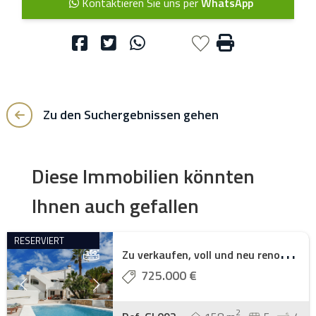
Kontaktieren Sie uns per
WhatsApp
Zu den Suchergebnissen gehen
Diese Immobilien könnten
Ihnen auch gefallen
RESERVIERT
Z
u verkaufen, voll und neu renovierte Villa i ...
725.000 €
2