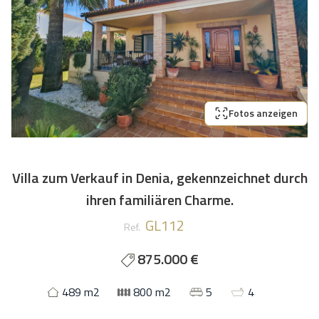
Fotos anzeigen
Villa zum Verkauf in Denia, gekennzeichnet durch
ihren familiären Charme.
GL112
Ref.
875.000 €
489 m2
800 m2
5
4