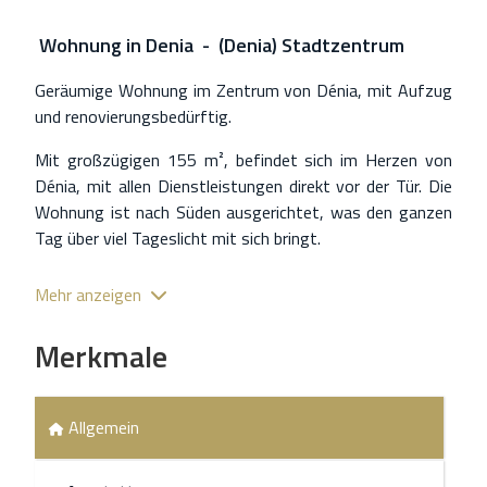
Wohnung
in
Denia - (Denia) Stadtzentrum
Geräumige Wohnung im Zentrum von Dénia, mit Aufzug
und renovierungsbedürftig.
Mit großzügigen 155 m², befindet sich im Herzen von
Dénia, mit allen Dienstleistungen direkt vor der Tür. Die
Wohnung ist nach Süden ausgerichtet, was den ganzen
Tag über viel Tageslicht mit sich bringt.
Sie ist aufgeteilt in eine unabhängige Küche, 4
Mehr anzeigen
Schlafzimmer, 1 komplettes Bad und 1 WC, zudem gibt
es zwei großzügige Wohnzimmer, was mehrere
Merkmale
Möglichkeiten zur Neugestaltung je nach Bedarf bietet.
Von einem der Wohnzimmer gelangt man auf eine
Außenterrasse, und eines der Schlafzimmer verfügt über
Allgemein
eine weitere hintere Terrasse, was für eine
Querbelüftung sorgt.