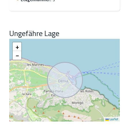
Ungefähre Lage
+
−
Leaflet